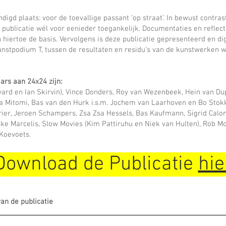
gd plaats: voor de toevallige passant ‘op straat’. In bewust contrast
 publicatie wél voor eenieder toegankelijk. Documentaties en reflect
 hiertoe de basis. Vervolgens is deze publicatie gepresenteerd en di
unstpodium T, tussen de resultaten en residu’s van de kunstwerken w
rs aan 24x24 zijn:
ard en Ian Skirvin), Vince Donders, Roy van Wezenbeek, Hein van Du
a Mitomi, Bas van den Hurk i.s.m. Jochem van Laarhoven en Bo Sto
ier, Jeroen Schampers, Zsa Zsa Hessels, Bas Kaufmann, Sigrid Calon
nke Marcelis, Slow Movies (Kim Pattiruhu en Niek van Hulten), Rob M
Koevoets.
Download de Publicatie
hie
an de publicatie