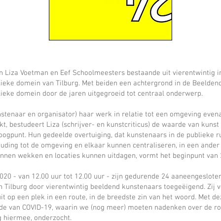
an Liza Voetman en Eef Schoolmeesters bestaande uit vierentwintig i
lieke domein van Tilburg. Met beiden een achtergrond in de Beeldend
lieke domein door de jaren uitgegroeid tot centraal onderwerp.
stenaar en organisator) haar werk in relatie tot een omgeving evena
, bestudeert Liza (schrijver- en kunstcriticus) de waarde van kunst
 oogpunt. Hun gedeelde overtuiging, dat kunstenaars in de publieke 
ouding tot de omgeving en elkaar kunnen centraliseren, in een ander
unnen wekken en locaties kunnen uitdagen, vormt het beginpunt van 
020 - van 12.00 uur tot 12.00 uur - zijn gedurende 24 aaneengeslote
in Tilburg door vierentwintig beeldend kunstenaars toegeëigend. Zij
it op een plek in een route, in de breedste zin van het woord. Met d
jde van COVID-19, waarin we (nog meer) moeten nadenken over de ro
 hiermee, onderzocht.