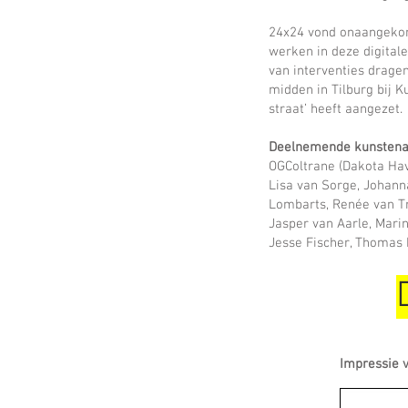
24x24 vond onaangekondi
werken in deze digitale
van interventies dragen
midden in Tilburg bij K
straat’ heeft aangezet.
Deelnemende kunstenaa
OGColtrane (Dakota Hav
Lisa van Sorge, Johann
Lombarts, Renée van Tr
Jasper van Aarle, Mari
Jesse Fischer, Thomas 
Impressie v