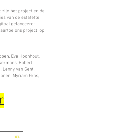
 zijn het project en de
ies van de estafette
gitaal gelanceerd:
aartoe ons project ‘op
ppen, Eva Hoonhout,
kkermans, Robert
, Lenny van Gent,
oonen, Myriam Gras,
r