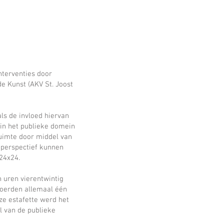
nterventies door
e Kunst (AKV St. Joost
ls de invloed hiervan
 in het publieke domein
ruimte door middel van
 perspectief kunnen
24x24.
n uren vierentwintig
 voerden allemaal één
eze estafette werd het
l van de publieke