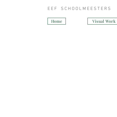
E E F S C H
Home
Visual Work