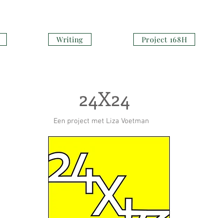
 O O L M E E S T E R
Writing
Project 168H
24X24
Een project met Liza Voetman